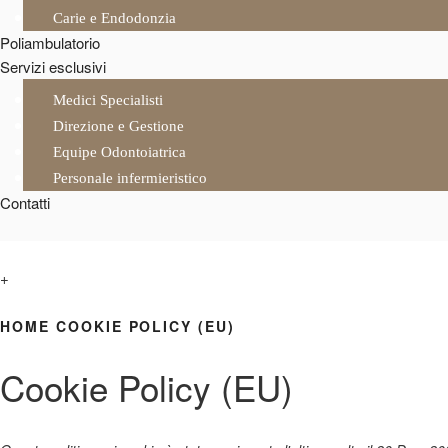
Carie e Endodonzia
Poliambulatorio
Servizi esclusivi
Medici Specialisti
Direzione e Gestione
Equipe Odontoiatrica
Personale infermieristico
Contatti
+
HOME
COOKIE POLICY (EU)
Cookie Policy (EU)