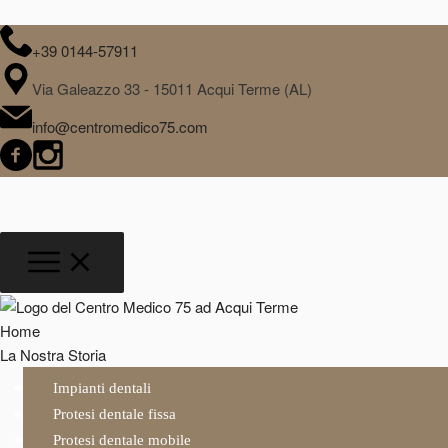
+39 0144-57911
Via Galeazzo 33 - 15011 Acqui Terme (AL)
info@centromedico75.com
Home
La Nostra Storia
Impianti dentali
Protesi dentale fissa
Protesi dentale mobile