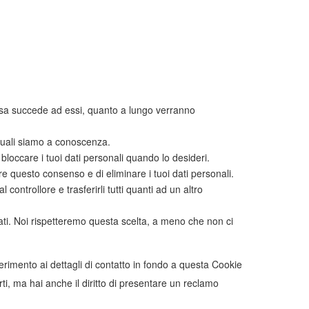
 cosa succede ad essi, quanto a lungo verranno
i quali siamo a conoscenza.
 o bloccare i tuoi dati personali quando lo desideri.
care questo consenso e di eliminare i tuoi dati personali.
 dal controllore e trasferirli tutti quanti ad un altro
i dati. Noi rispetteremo questa scelta, a meno che non ci
riferimento ai dettagli di contatto in fondo a questa Cookie
i, ma hai anche il diritto di presentare un reclamo