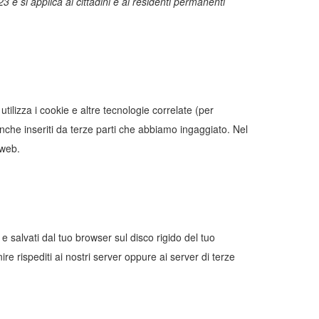
3 e si applica ai cittadini e ai residenti permanenti
 utilizza i cookie e altre tecnologie correlate (per
nche inseriti da terze parti che abbiamo ingaggiato. Nel
 web.
 e salvati dal tuo browser sul disco rigido del tuo
ire rispediti ai nostri server oppure ai server di terze