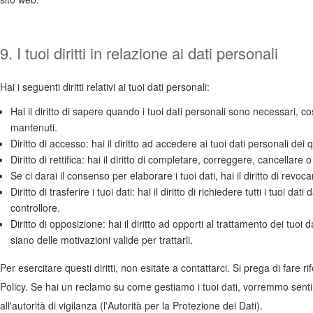
9. I tuoi diritti in relazione ai dati personali
Hai i seguenti diritti relativi ai tuoi dati personali:
Hai il diritto di sapere quando i tuoi dati personali sono necessari,
mantenuti.
Diritto di accesso: hai il diritto ad accedere ai tuoi dati personali de
Diritto di rettifica: hai il diritto di completare, correggere, cancellare
Se ci darai il consenso per elaborare i tuoi dati, hai il diritto di revo
Diritto di trasferire i tuoi dati: hai il diritto di richiedere tutti i tuoi dati
controllore.
Diritto di opposizione: hai il diritto ad opporti al trattamento dei tuo
siano delle motivazioni valide per trattarli.
Per esercitare questi diritti, non esitate a contattarci. Si prega di fare 
Policy. Se hai un reclamo su come gestiamo i tuoi dati, vorremmo sentirt
all'autorità di vigilanza (l'Autorità per la Protezione dei Dati).