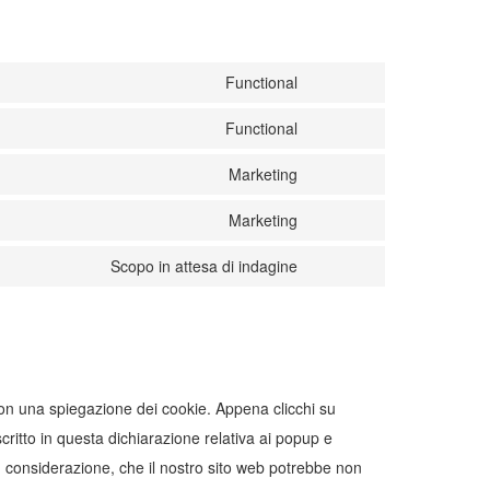
Functional
Consent
to
Functional
Consent
service
to
wordpress
Marketing
Consent
service
to
complianz
Marketing
Consent
service
to
google-
Scopo in attesa di indagine
Consent
service
recaptcha
to
google-
service
maps
varie
con una spiegazione dei cookie. Appena clicchi su
scritto in questa dichiarazione relativa ai popup e
in considerazione, che il nostro sito web potrebbe non