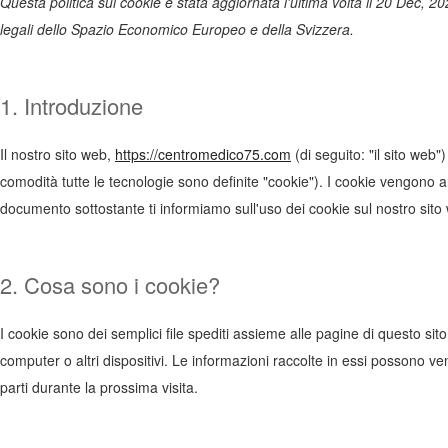
Questa politica sui cookie è stata aggiornata l'ultima volta il 20 Dec, 202
legali dello Spazio Economico Europeo e della Svizzera.
1. Introduzione
Il nostro sito web,
https://centromedico75.com
(di seguito: "il sito web")
comodità tutte le tecnologie sono definite "cookie"). I cookie vengono a
documento sottostante ti informiamo sull'uso dei cookie sul nostro sito
2. Cosa sono i cookie?
I cookie sono dei semplici file spediti assieme alle pagine di questo sito
computer o altri dispositivi. Le informazioni raccolte in essi possono ven
parti durante la prossima visita.