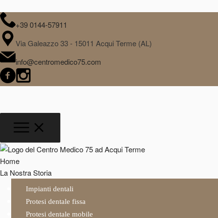
+39 0144-57911
Via Galeazzo 33 - 15011 Acqui Terme (AL)
info@centromedico75.com
Home
La Nostra Storia
Impianti dentali
Protesi dentale fissa
Protesi dentale mobile