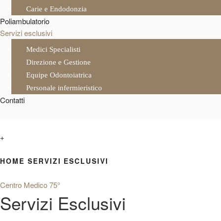
Carie e Endodonzia
Poliambulatorio
Servizi esclusivi
Medici Specialisti
Direzione e Gestione
Equipe Odontoiatrica
Personale infermieristico
Contatti
+
HOME
SERVIZI ESCLUSIVI
Centro Medico 75°
Servizi Esclusivi