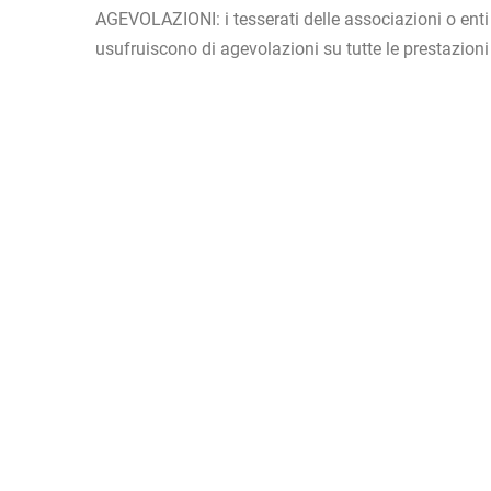
AGEVOLAZIONI: i tesserati delle associazioni o ent
usufruiscono di agevolazioni su tutte le prestazioni
N
a
v
i
g
a
z
i
o