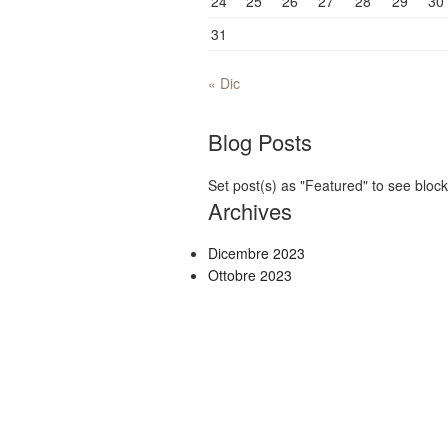
24
25
26
27
28
29
30
31
« Dic
Blog Posts
Set post(s) as "Featured" to see block
Archives
Dicembre 2023
Ottobre 2023