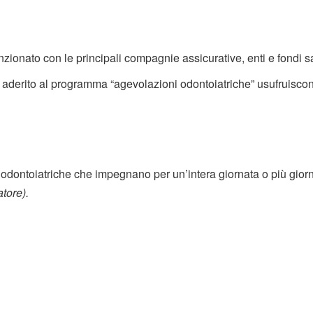
onato con le principali compagnie assicurative, enti e fondi sa
derito al programma “agevolazioni odontoiatriche” usufruiscono 
 odontoiatriche che impegnano per un’intera giornata o più giorn
tore).