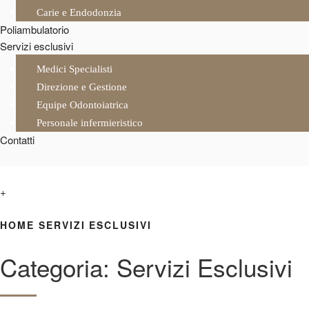
Carie e Endodonzia
Poliambulatorio
Servizi esclusivi
Medici Specialisti
Direzione e Gestione
Equipe Odontoiatrica
Personale infermieristico
Contatti
+
HOME
SERVIZI ESCLUSIVI
Categoria:
Servizi Esclusivi