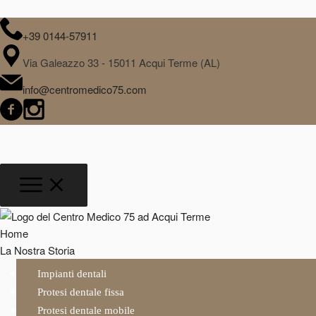
+39 0144-57911
Via Galeazzo 33 - 15011 Acqui Terme (AL)
info@centromedico75.com
Home
La Nostra Storia
Impianti dentali
Protesi dentale fissa
Protesi dentale mobile