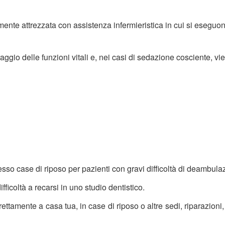
 attrezzata con assistenza infermieristica in cui si eseguono 
raggio delle funzioni vitali e, nei casi di sedazione cosciente, v
esso case di riposo per pazienti con gravi difficoltà di deambula
 diﬃcoltà a recarsi in uno studio dentistico.
ettamente a casa tua, in case di riposo o altre sedi, riparazioni,