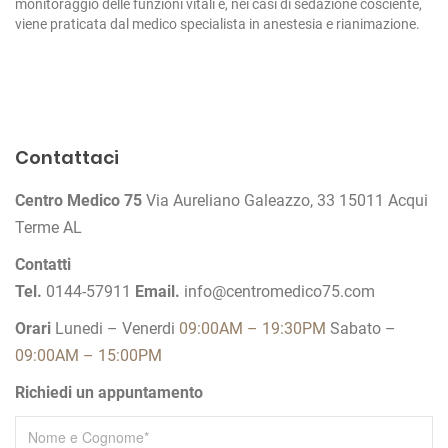
monitoraggio delle funzioni vitali e, nei casi di sedazione cosciente,
viene praticata dal medico specialista in anestesia e rianimazione.
N
a
v
Contattaci
i
Centro Medico 75
Via Aureliano Galeazzo, 33
15011 Acqui
g
Terme AL
a
z
Contatti
Tel.
0144-57911
Email.
info@centromedico75.com
i
o
Orari
Lunedi – Venerdi
09:00AM – 19:30PM
Sabato –
n
09:00AM – 15:00PM
e
Richiedi un appuntamento
a