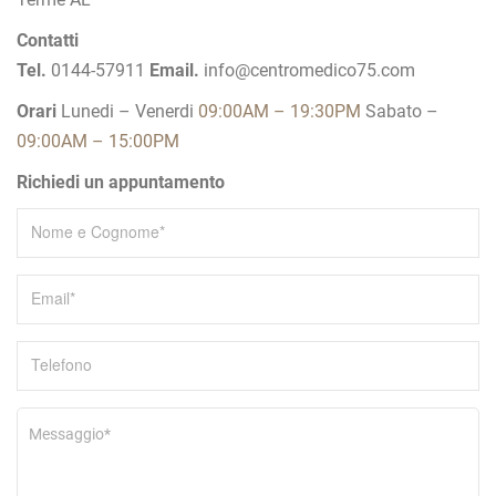
a
z
Contatti
Tel.
0144-57911
Email.
info@centromedico75.com
i
o
Orari
Lunedi – Venerdi
09:00AM – 19:30PM
Sabato –
n
09:00AM – 15:00PM
e
Richiedi un appuntamento
a
r
t
i
c
o
l
i