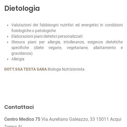
Dietologia
Valutazioni dei fabbisogni nutritivi ed energetici in condizioni
fisiologiche o patologiche
Elaborazioni piani dietetici personalizzati
Stesura piani per allergie, intolleranze, esigenze dietetiche
specifiche (diete vegane, vegetariane, allattamento e
gravidanza)
Allergia
DOTT.SSA TESTA SARA
Biologa Nutrizionista
N
a
v
Contattaci
i
Centro Medico 75
Via Aureliano Galeazzo, 33
15011 Acqui
g
Terme AL