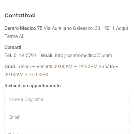
a
v
Contattaci
i
Centro Medico 75
Via Aureliano Galeazzo, 33
15011 Acqui
g
Terme AL
a
z
Contatti
Tel.
0144-57911
Email.
info@centromedico75.com
i
o
Orari
Lunedi – Venerdi
09:00AM – 19:30PM
Sabato –
n
09:00AM – 15:00PM
e
Richiedi un appuntamento
a
r
t
i
c