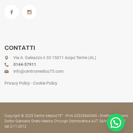
CONTATTI
Via A. Galeazzo n 33 15011 Acqui Terme (AL)
0144-57911
info@centromedico75.com
Privacy Policy
-
Cookie Policy
Copyright © 2025 Centro Medico75° - P.IVA 02325840060 - Direttore Sanitario
Dottor Giancarlo Oneto Medico Chirurgo Odontoiatra e AUT. SANIT. N. 18477
del 2-11-2012