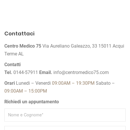
N
a
v
Contattaci
i
Centro Medico 75
Via Aureliano Galeazzo, 33
15011 Acqui
g
Terme AL
a
z
Contatti
Tel.
0144-57911
Email.
info@centromedico75.com
i
o
Orari
Lunedi – Venerdi
09:00AM – 19:30PM
Sabato –
n
09:00AM – 15:00PM
e
Richiedi un appuntamento
a
r
t