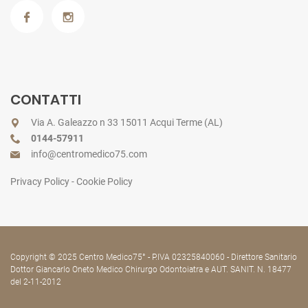
CONTATTI
Via A. Galeazzo n 33 15011 Acqui Terme (AL)
0144-57911
info@centromedico75.com
Privacy Policy
-
Cookie Policy
Copyright © 2025 Centro Medico75° - P.IVA 02325840060 - Direttore Sanitario
Dottor Giancarlo Oneto Medico Chirurgo Odontoiatra e AUT. SANIT. N. 18477
del 2-11-2012