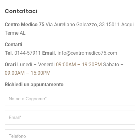
a
v
Contattaci
i
Centro Medico 75
Via Aureliano Galeazzo, 33
15011 Acqui
g
Terme AL
a
z
Contatti
Tel.
0144-57911
Email.
info@centromedico75.com
i
o
Orari
Lunedi – Venerdi
09:00AM – 19:30PM
Sabato –
n
09:00AM – 15:00PM
e
Richiedi un appuntamento
a
r
t
i
c