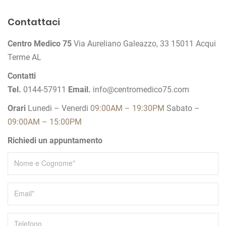
a
v
Contattaci
i
Centro Medico 75
Via Aureliano Galeazzo, 33
15011 Acqui
g
Terme AL
a
z
Contatti
Tel.
0144-57911
Email.
info@centromedico75.com
i
o
Orari
Lunedi – Venerdi
09:00AM – 19:30PM
Sabato –
n
09:00AM – 15:00PM
e
Richiedi un appuntamento
a
r
t
i
c