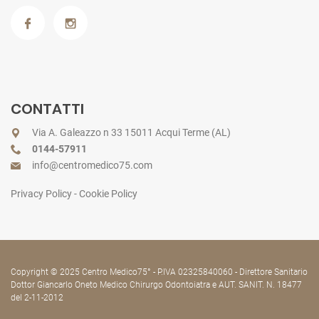
CONTATTI
Via A. Galeazzo n 33 15011 Acqui Terme (AL)
0144-57911
info@centromedico75.com
Privacy Policy
-
Cookie Policy
Copyright © 2025 Centro Medico75° - P.IVA 02325840060 - Direttore Sanitario
Dottor Giancarlo Oneto Medico Chirurgo Odontoiatra e AUT. SANIT. N. 18477
del 2-11-2012